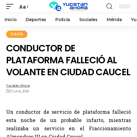
Aa
Inicio
Deportes
Policía
Sociales
Mérida
Yu
POLICÍA
CONDUCTOR DE
PLATAFORMA FALLECIÓ AL
VOLANTE EN CIUDAD CAUCEL
Yucatán Ahora
27 junio, 2026
Un conductor de servicio de plataforma falleció
esta noche de un probable infarto, mientras
realizaba un servicio en el Fraccionamiento
Almendros III en Ciudad Caucel.