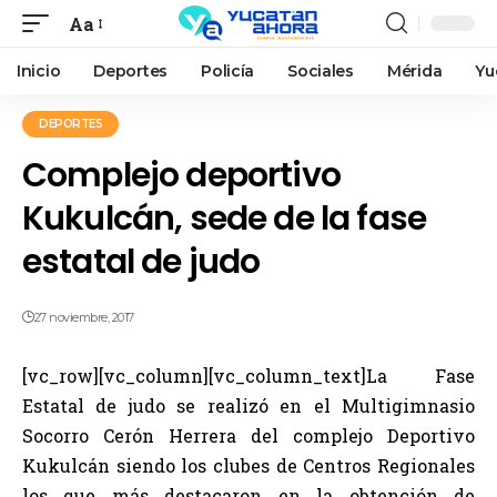
Aa
Inicio
Deportes
Policía
Sociales
Mérida
Yu
DEPORTES
Complejo deportivo
Kukulcán, sede de la fase
estatal de judo
27 noviembre, 2017
[vc_row][vc_column][vc_column_text]La Fase
Estatal de judo se realizó en el Multigimnasio
Socorro Cerón Herrera del complejo Deportivo
Kukulcán siendo los clubes de Centros Regionales
los que más destacaron en la obtención de