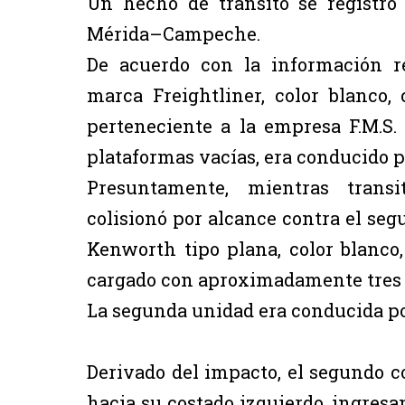
Un hecho de tránsito se registró
Mérida–Campeche.
De acuerdo con la información r
marca Freightliner, color blanco, 
perteneciente a la empresa F.M.S.
plataformas vacías, era conducido po
Presuntamente, mientras trans
colisionó por alcance contra el s
Kenworth tipo plana, color blanco,
cargado con aproximadamente tres t
La segunda unidad era conducida por
Derivado del impacto, el segundo co
hacia su costado izquierdo, ingresa