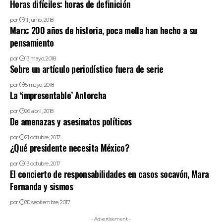
Horas difíciles: horas de definición
por
11 junio, 2018
Marx: 200 años de historia, poca mella han hecho a su
pensamiento
por
13 mayo, 2018
Sobre un artículo periodístico fuera de serie
por
5 mayo, 2018
La ‘impresentable’ Antorcha
por
26 abril, 2018
De amenazas y asesinatos políticos
por
21 octubre, 2017
¿Qué presidente necesita México?
por
13 octubre, 2017
El concierto de responsabilidades en casos socavón, Mara
Fernanda y sismos
por
30 septiembre, 2017
- Advertisement -