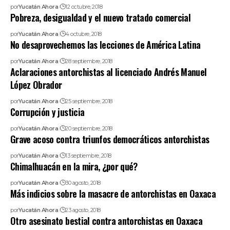
por
Yucatán Ahora
12 octubre, 2018
Pobreza, desigualdad y el nuevo tratado comercial
por
Yucatán Ahora
4 octubre, 2018
No desaprovechemos las lecciones de América Latina
por
Yucatán Ahora
28 septiembre, 2018
Aclaraciones antorchistas al licenciado Andrés Manuel
López Obrador
por
Yucatán Ahora
25 septiembre, 2018
Corrupción y justicia
por
Yucatán Ahora
20 septiembre, 2018
Grave acoso contra triunfos democráticos antorchistas
por
Yucatán Ahora
13 septiembre, 2018
Chimalhuacán en la mira, ¿por qué?
por
Yucatán Ahora
30 agosto, 2018
Más indicios sobre la masacre de antorchistas en Oaxaca
por
Yucatán Ahora
23 agosto, 2018
Otro asesinato bestial contra antorchistas en Oaxaca