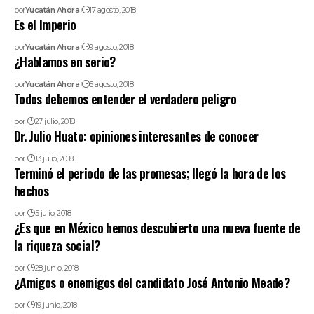
por
Yucatán Ahora
17 agosto, 2018
Es el Imperio
por
Yucatán Ahora
9 agosto, 2018
¿Hablamos en serio?
por
Yucatán Ahora
6 agosto, 2018
Todos debemos entender el verdadero peligro
por
27 julio, 2018
Dr. Julio Huato: opiniones interesantes de conocer
por
13 julio, 2018
Terminó el periodo de las promesas; llegó la hora de los
hechos
por
5 julio, 2018
¿Es que en México hemos descubierto una nueva fuente de
la riqueza social?
por
28 junio, 2018
¿Amigos o enemigos del candidato José Antonio Meade?
por
19 junio, 2018