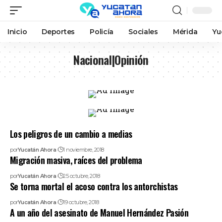
Inicio
Deportes
Policía
Sociales
Mérida
Yu
Nacional|Opinión
Los peligros de un cambio a medias
por
Yucatán Ahora
1 noviembre, 2018
Migración masiva, raíces del problema
por
Yucatán Ahora
25 octubre, 2018
Se torna mortal el acoso contra los antorchistas
por
Yucatán Ahora
19 octubre, 2018
A un año del asesinato de Manuel Hernández Pasión