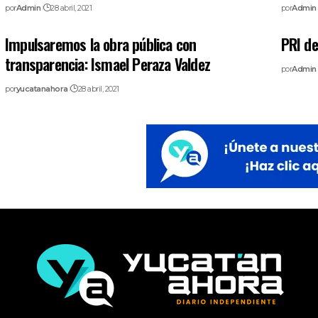
por
Admin
28 abril, 2021
por
Admin
Impulsaremos la obra pública con
PRI de
transparencia: Ismael Peraza Valdez
por
Admin
por
yucatanahora
28 abril, 2021