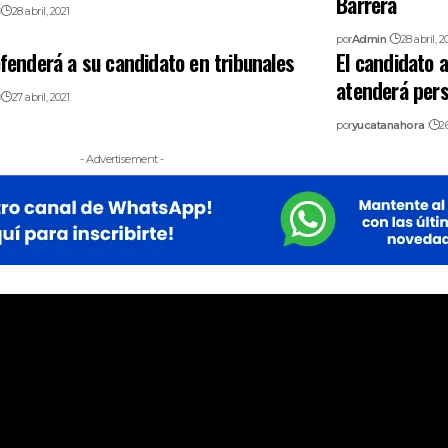
Barrera
28 abril, 2021
por
Admin
28 abril, 2
fenderá a su candidato en tribunales
El candidato a
atenderá pers
27 abril, 2021
por
yucatanahora
26
- Advertisement -