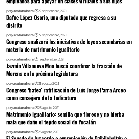
empleados para apoyar en clases virtuales a sus hijos
por
yucatanahora
22 septiembre, 2021
Dafne López Osorio, una diputada que regresa a su
distrito
por
yucatanahora
22 septiembre, 2021
Congreso analizará las iniciativas de leyes secundarias en
materia de matrimonio igualitario
por
yucatanahora
1 septiembre, 2021
Jazmín Villanueva Moo buscó coordinar la fracción de
Morena en la próxima legislatura
por
yucatanahora
31 agosto, 2021
Congreso ‘batea’ ratificación de Luis Jorge Parra Arceo
como consejero de la Judicatura
por
yucatanahora
26 agosto, 2021
Matrimonio igualitario: semilla que florece y no hierba
mala que dañe el tejido social de Yucatán
por
yucatanahora
26 agosto, 2021
El Senado da luz verde a expropiación de Dzibilchaltún a