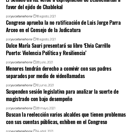
favor del ejido de Chablekal
por
yucatanahora
18 agosto, 2021
Congreso aprueba la no ratificación de Luis Jorge Parra
Arceo en el Consejo de la Judicatura
por
yucatanahora
18 agosto, 2021
Dulce María Sauri presentará su libro ‘Elvia Carrillo
Puerto: Violencia Política y Resiliencia’
por
yucatanahora
28 julio, 2021
Menores tendrán derecho a convivir con sus padres
separados por medio de videollamadas
por
yucatanahora
10 junio, 2021
Suspenden sesión legislativa para analizar la suerte de
magistrado con bajo desempeño
por
yucatanahora
28 mayo, 2021
Buscan la reelección varios alcaldes que tienen problemas
con sus cuentas públicas, exhiben en el Congreso
por
yucatanahora
14 abril, 2021