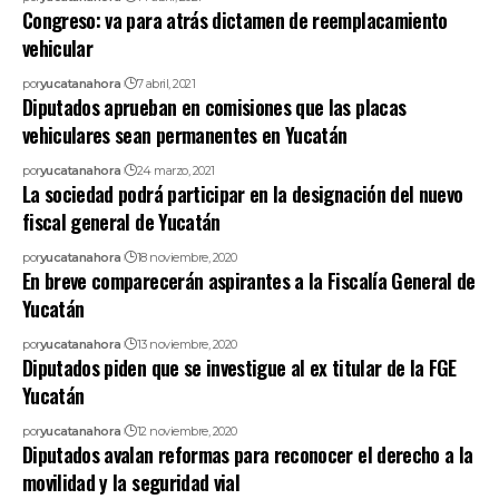
Congreso: va para atrás dictamen de reemplacamiento
vehicular
por
yucatanahora
7 abril, 2021
Diputados aprueban en comisiones que las placas
vehiculares sean permanentes en Yucatán
por
yucatanahora
24 marzo, 2021
La sociedad podrá participar en la designación del nuevo
fiscal general de Yucatán
por
yucatanahora
18 noviembre, 2020
En breve comparecerán aspirantes a la Fiscalía General de
Yucatán
por
yucatanahora
13 noviembre, 2020
Diputados piden que se investigue al ex titular de la FGE
Yucatán
por
yucatanahora
12 noviembre, 2020
Diputados avalan reformas para reconocer el derecho a la
movilidad y la seguridad vial