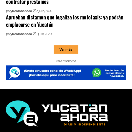
contratar préstamos
por
yucatanahora
2 julio, 2020
Aprueban dictamen que legaliza los mototaxis: ya podrán
emplacarse en Yucatán
por
yucatanahora
1 julio, 2020
Ver más
- Advertisement -