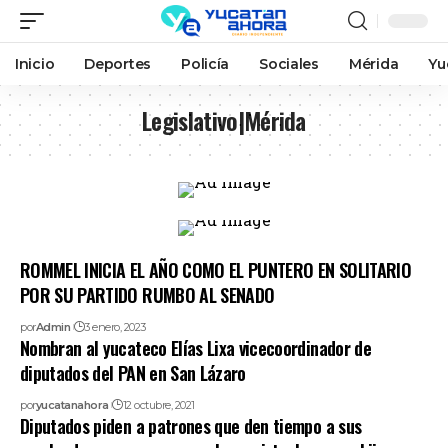
Inicio
Deportes
Policía
Sociales
Mérida
Yu
Legislativo|Mérida
ROMMEL INICIA EL AÑO COMO EL PUNTERO EN SOLITARIO
POR SU PARTIDO RUMBO AL SENADO
por
Admin
3 enero, 2023
Nombran al yucateco Elías Lixa vicecoordinador de
diputados del PAN en San Lázaro
por
yucatanahora
12 octubre, 2021
Diputados piden a patrones que den tiempo a sus