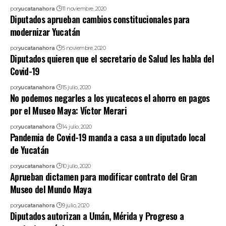
por
yucatanahora
11 noviembre, 2020
Diputados aprueban cambios constitucionales para
modernizar Yucatán
por
yucatanahora
5 noviembre, 2020
Diputados quieren que el secretario de Salud les habla del
Covid-19
por
yucatanahora
15 julio, 2020
No podemos negarles a los yucatecos el ahorro en pagos
por el Museo Maya: Víctor Merari
por
yucatanahora
14 julio, 2020
Pandemia de Covid-19 manda a casa a un diputado local
de Yucatán
por
yucatanahora
10 julio, 2020
Aprueban dictamen para modificar contrato del Gran
Museo del Mundo Maya
por
yucatanahora
9 julio, 2020
Diputados autorizan a Umán, Mérida y Progreso a