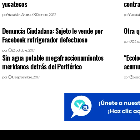
yucatecos
contra
por
Yucatán Ahora
10 enero, 2022
por
Yucatá
Denuncia Ciudadana: Sujeto le vende por
Otra q
Facebook refrigerador defectuoso
por
22 o
por
22 octubre, 2017
Sin agua potable megafraccionamientos
“Ecolo
meridanos detrás del Periférico
acumul
por
18 septiembre, 2017
por
6 se