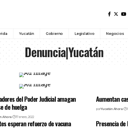
rida
Yucatán
Gobierno
Legislativo
Negocios
Denuncia|Yucatán
adores del Poder Judicial amagan
Aumentan cas
se de huelga
por
Yucatán Ahora
n Ahora
17 enero, 2022
es esperan refuerzo de vacuna
Presencia de 