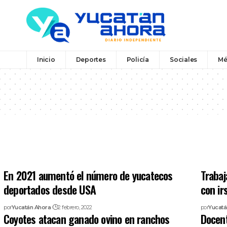
Inicio
Deportes
Policía
Sociales
Mé
En 2021 aumentó el número de yucatecos
Trabaj
deportados desde USA
con ir
por
Yucatán Ahora
2 febrero, 2022
por
Yucatá
Coyotes atacan ganado ovino en ranchos
Docent