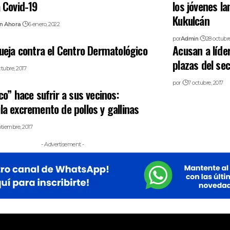
 Covid-19
los jóvenes l
Kukulcán
n Ahora
6 enero, 2022
por
Admin
28 octubre
ueja contra el Centro Dermatológico
Acusan a líde
plazas del sec
ctubre, 2017
por
7 octubre, 2017
co” hace sufrir a sus vecinos:
a excremento de pollos y gallinas
ptiembre, 2017
- Advertisement -