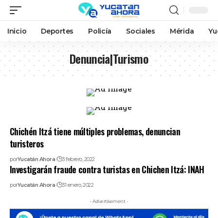
Inicio
Deportes
Policía
Sociales
Mérida
Yu
Denuncia|Turismo
Chichén Itzá tiene múltiples problemas, denuncian
turisteros
por
Yucatán Ahora
3 febrero, 2022
Investigarán fraude contra turistas en Chichen Itzá: INAH
por
Yucatán Ahora
31 enero, 2022
- Advertisement -