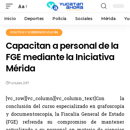
Aa
Inicio
Deportes
Policía
Sociales
Mérida
Yu
POLÍTICA Y GOBIERNO|YUCATÁN
Capacitan a personal de la
FGE mediante la Iniciativa
Mérida
7 octubre, 2017
[vc_row][vc_column][vc_column_text]Con la
conclusión del curso especializado en grafoscopía
y documentoscopía, la Fiscalía General de Estado
(FGE) refrenda su compromiso de mantener
actualizado a su personal en materia de ciencias