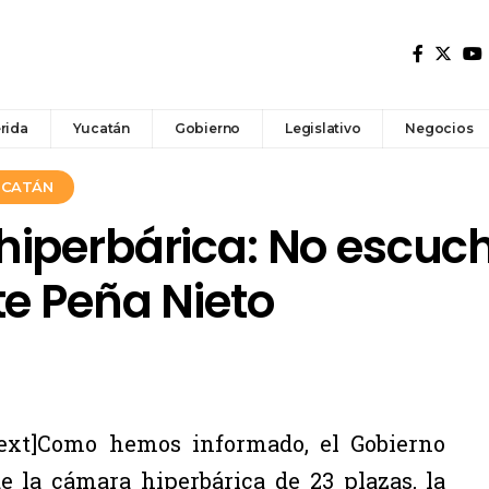
rida
Yucatán
Gobierno
Legislativo
Negocios
YUCATÁN
iperbárica: No escuch
te Peña Nieto
ext]Como hemos informado, el Gobierno
 la cámara hiperbárica de 23 plazas, la