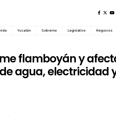
rida
Yucatán
Gobierno
Legislativo
Negocios
me flamboyán y afect
 de agua, electricidad 