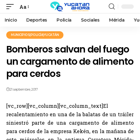
Aa
Inicio
Deportes
Policía
Sociales
Mérida
Yu
MUNICIPIOS|POLICÍA|YUCATÁN
Bomberos salvan del fuego
un cargamento de alimento
para cerdos
21 septiembre, 2017
[vc_row][vc_column][vc_column_text]El
recalentamiento en una de la balatas de un tráiler
siniestró parte de una cargamento de alimento
para cerdos de la empresa Kekén, en la mañana de
este miércoles en la antigua Carretera Mérida-