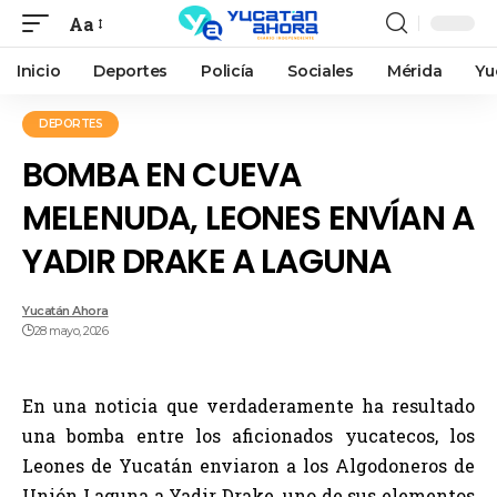
Aa
Inicio
Deportes
Policía
Sociales
Mérida
Yu
DEPORTES
BOMBA EN CUEVA
MELENUDA, LEONES ENVÍAN A
YADIR DRAKE A LAGUNA
Yucatán Ahora
28 mayo, 2026
En una noticia que verdaderamente ha resultado
una bomba entre los aficionados yucatecos, los
Leones de Yucatán enviaron a los Algodoneros de
Unión Laguna a Yadir Drake, uno de sus elementos