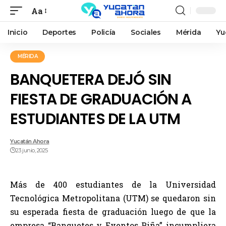
Aa
Inicio
Deportes
Policía
Sociales
Mérida
Yu
MÉRIDA
BANQUETERA DEJÓ SIN
FIESTA DE GRADUACIÓN A
ESTUDIANTES DE LA UTM
Yucatán Ahora
23 junio, 2025
Más de 400 estudiantes de la Universidad
Tecnológica Metropolitana (UTM) se quedaron sin
su esperada fiesta de graduación luego de que la
empresa “Banquetes y Eventos Piña” incumpliera