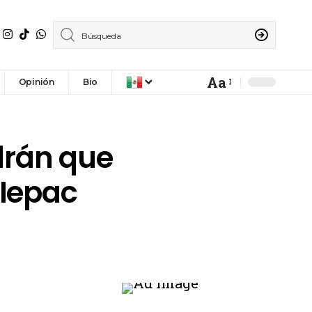
Aa
Opinión
Bio
drán que
 Iepac