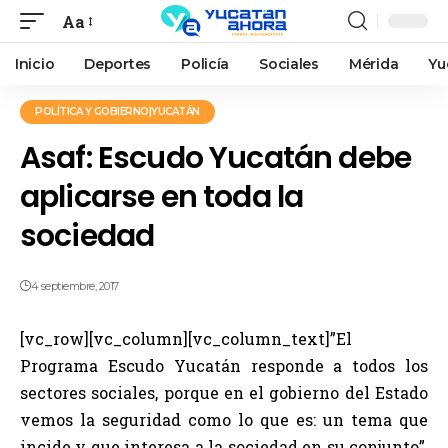
Aa
Inicio
Deportes
Policía
Sociales
Mérida
Yu
POLÍTICA Y GOBIERNO|YUCATÁN
Asaf: Escudo Yucatán debe
aplicarse en toda la
sociedad
4 septiembre, 2017
[vc_row][vc_column][vc_column_text]”El
Programa Escudo Yucatán responde a todos los
sectores sociales, porque en el gobierno del Estado
vemos la seguridad como lo que es: un tema que
incide y que interesa a la sociedad en su conjunto”,