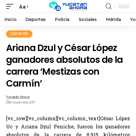
Aa
Inicio
Deportes
Policía
Sociales
Mérida
Yu
DEPORTES
Ariana Dzul y César López
ganadores absolutos de la
carrera ‘Mestizas con
Carmín’
Yucatán Ahora
6 noviembre, 2017
[vc_row][vc_column][vc_column_text]César López
Uc y Ariana Dzul Peniche, fueron los ganadores
absolutos de la carrera de 8.915 kilómetros