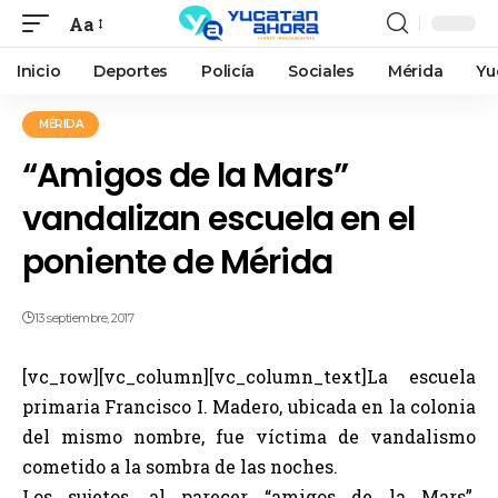
Aa
Inicio
Deportes
Policía
Sociales
Mérida
Yu
MÉRIDA
“Amigos de la Mars”
vandalizan escuela en el
poniente de Mérida
13 septiembre, 2017
[vc_row][vc_column][vc_column_text]La escuela
primaria Francisco I. Madero, ubicada en la colonia
del mismo nombre, fue víctima de vandalismo
cometido a la sombra de las noches.
Los sujetos, al parecer “amigos de la Mars”,