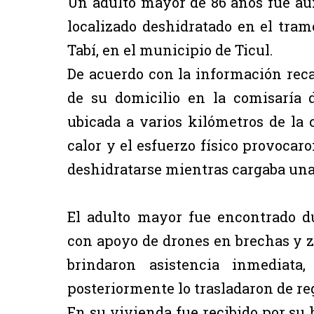
Un adulto mayor de 86 años fue aux
localizado deshidratado en el tram
Tabí, en el municipio de Ticul.
De acuerdo con la información rec
de su domicilio en la comisaría 
ubicada a varios kilómetros de la 
calor y el esfuerzo físico provoca
deshidratarse mientras cargaba una
El adulto mayor fue encontrado du
con apoyo de drones en brechas y zo
brindaron asistencia inmediata
posteriormente lo trasladaron de reg
En su vivienda fue recibido por su h