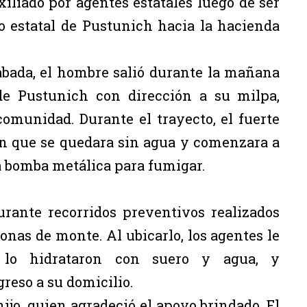
iliado por agentes estatales luego de ser
o estatal de Pustunich hacia la hacienda
abada, el hombre salió durante la mañana
de Pustunich con dirección a su milpa,
comunidad. Durante el trayecto, el fuerte
ron que se quedara sin agua y comenzara a
 bomba metálica para fumigar.
rante recorridos preventivos realizados
nas de monte. Al ubicarlo, los agentes le
, lo hidrataron con suero y agua, y
reso a su domicilio.
ijo, quien agradeció el apoyo brindado. El