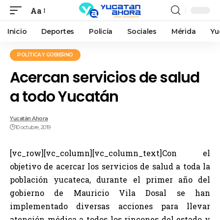
Aa
Inicio
Deportes
Policía
Sociales
Mérida
Yu
POLÍTICA Y GOBIERNO
Acercan servicios de salud
a todo Yucatán
Yucatán Ahora
10 octubre, 2019
[vc_row][vc_column][vc_column_text]Con el
objetivo de acercar los servicios de salud a toda la
población yucateca, durante el primer año del
gobierno de Mauricio Vila Dosal se han
implementado diversas acciones para llevar
atención médica a todos los rincones del estado y