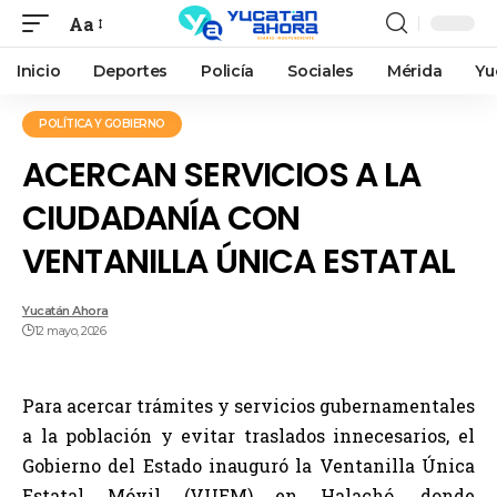
Aa
Inicio
Deportes
Policía
Sociales
Mérida
Yu
POLÍTICA Y GOBIERNO
ACERCAN SERVICIOS A LA
CIUDADANÍA CON
VENTANILLA ÚNICA ESTATAL
Yucatán Ahora
12 mayo, 2026
Para acercar trámites y servicios gubernamentales
a la población y evitar traslados innecesarios, el
Gobierno del Estado inauguró la Ventanilla Única
Estatal Móvil (VUEM) en Halachó, donde