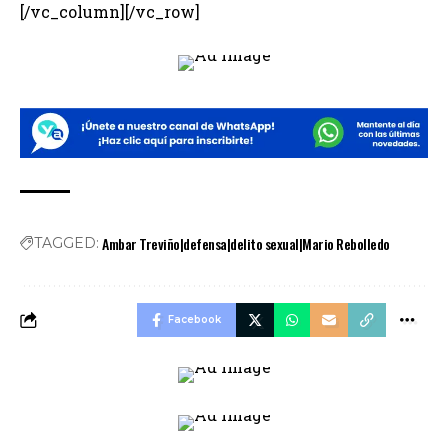
[/vc_column][/vc_row]
Ambar Treviño|defensa|delito sexual|Mario Rebolledo
TAGGED:
Facebook